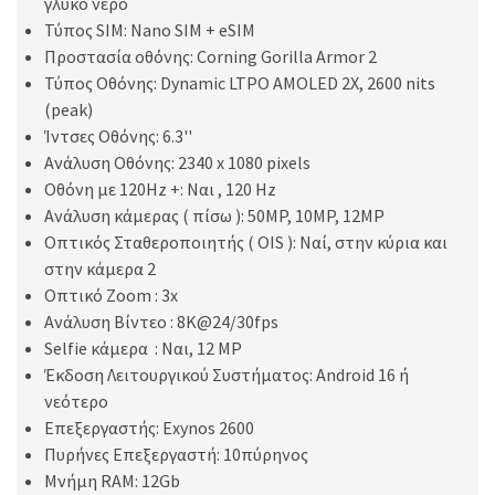
γλυκό νερό
Τύπος SIM: Nano SIM + eSIM
Προστασία οθόνης: Corning Gorilla Armor 2
Τύπος Οθόνης: Dynamic LTPO AMOLED 2X, 2600 nits
(peak)
Ίντσες Οθόνης: 6.3''
Ανάλυση Οθόνης: 2340 x 1080 pixels
Οθόνη με 120Hz +: Ναι , 120 Hz
Ανάλυση κάμερας ( πίσω ): 50MP, 10MP, 12MP
Οπτικός Σταθεροποιητής ( OIS ): Ναί, στην κύρια και
στην κάμερα 2
Οπτικό Zoom : 3x
Ανάλυση Βίντεο : 8K@24/30fps
Selfie κάμερα : Ναι, 12 MP
Έκδοση Λειτουργικού Συστήματος: Android 16 ή
νεότερο
Επεξεργαστής: Exynos 2600
Πυρήνες Επεξεργαστή: 10πύρηνος
Μνήμη RAM: 12Gb