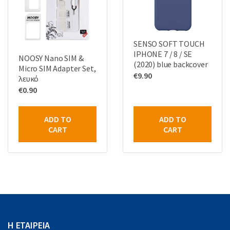
SENSO SOFT TOUCH
IPHONE 7 / 8 / SE
NOOSY Nano SIM &
(2020) blue backcover
Micro SIM Adapter Set,
€
9.90
λευκό
€
0.90
ADD TO
ADD TO
CART
CART
Η ΕΤΑΙΡΕΙΑ