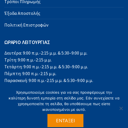
Τρόποι Πληρωμής
Έξοδα Αποστολής
Πολιτική Επιστροφών
ΩΡΑΡΙΟ ΛΕΙΤΟΥΡΓΙΑΣ
Δευτέρα: 9:00 π.μ.-2:15 μ.μ. & 5:30–9:00 μ.μ.
Τρίτη: 9:00 π.μ.-2:15 μ.μ.
Τετάρτη: 9:00 π.μ.-2:15 μ.μ. & 5:30–9:00 μ.μ.
Πέμπτη: 9:00 π.μ.-2:15 μ.μ.
Παρασκευή: 9:00 π.μ.-2:15 μ.μ. & 5:30–9:00 μ.μ.
Σάββατο: 9:00 π.μ.-2:15 μ.μ.
Χρησιμοποιούμε cookies για να σας προσφέρουμε την
Κυριακή: Κλειστά
καλύτερη δυνατή εμπειρία στη σελίδα μας. Εάν συνεχίσετε να
χρησιμοποιείτε τη σελίδα, θα υποθέσουμε πως είστε
ικανοποιημένοι με αυτό.
ΕΝΤΆΞΕΙ
©2023 Office Solutions