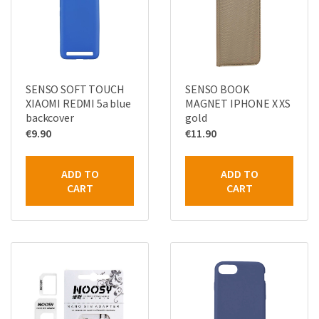
SENSO SOFT TOUCH
SENSO BOOK
XIAOMI REDMI 5a blue
MAGNET IPHONE X XS
backcover
gold
€
9.90
€
11.90
ADD TO
ADD TO
CART
CART