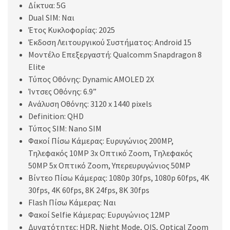
Δίκτυα: 5G
Dual SIM: Ναι
Έτος Κυκλοφορίας: 2025
Έκδοση Λειτουργικού Συστήματος: Android 15
Μοντέλο Επεξεργαστή: Qualcomm Snapdragon 8
Elite
Τύπος Οθόνης: Dynamic AMOLED 2X
Ίντσες Οθόνης: 6.9”
Ανάλυση Οθόνης: 3120 x 1440 pixels
Definition: QHD
Τύπος SIM: Nano SIM
Φακοί Πίσω Κάμερας: Ευρυγώνιος 200MP,
Τηλεφακός 10MP 3x Οπτικό Zoom, Τηλεφακός
50MP 5x Οπτικό Zoom, Υπερευρυγώνιος 50MP
Βίντεο Πίσω Κάμερας: 1080p 30fps, 1080p 60fps, 4K
30fps, 4K 60fps, 8K 24fps, 8K 30fps
Flash Πίσω Κάμερας: Ναι
Φακοί Selfie Κάμερας: Ευρυγώνιος 12MP
Δυνατότητες: HDR, Night Mode, OIS, Optical Zoom