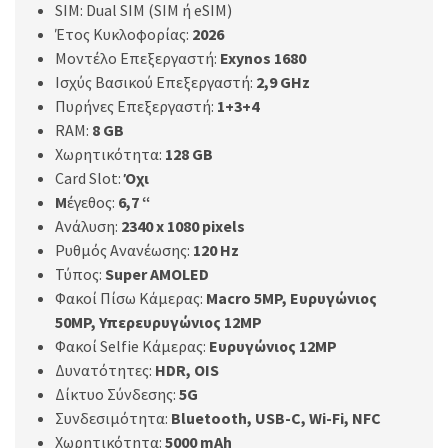
SIM: Dual SIM (SIM ή eSIM)
Έτος Κυκλοφορίας:
2026
Μοντέλο Επεξεργαστή:
Exynos 1680
Ισχύς Βασικού Επεξεργαστή:
2,9 GHz
Πυρήνες Επεξεργαστή:
1+3+4
RAM:
8 GB
Χωρητικότητα:
128 GB
Card Slot:
Όχι
Μ
έγεθος:
6,7 “
Ανάλυση:
2340 x 1080 pixels
Ρυθμός Ανανέωσης:
120 Hz
Τύπος:
Super
AMOLED
Φακοί Πίσω Κάμερας:
Macro
5
MP
, Ευρυγώνιος
50
MP
, Υπερευρυγώνιος 12
MP
Φακοί Selfie Κάμερας:
Ευρυγώνιος 12MP
Δυνατότητες:
HDR, OIS
Δίκτυο Σύνδεσης:
5G
Συνδεσιμότητα:
Bluetooth, USB-C, Wi-Fi, NFC
Χωρητικότητα:
5000 mAh