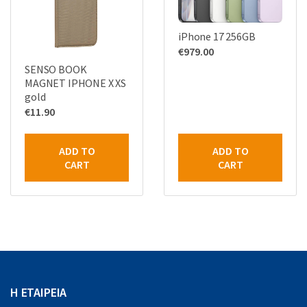
iPhone 17 256GB
€
979.00
SENSO BOOK
MAGNET IPHONE X XS
gold
€
11.90
ADD TO
ADD TO
CART
CART
Η ΕΤΑΙΡΕΙΑ