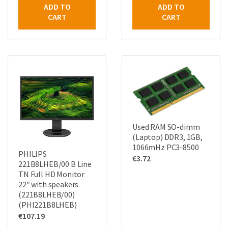
ADD TO
ADD TO
CART
CART
Used RAM SO-dimm
(Laptop) DDR3, 1GB,
1066mHz PC3-8500
PHILIPS
€
3.72
221B8LHEB/00 B Line
TN Full HD Monitor
22″ with speakers
(221B8LHEB/00)
(PHI221B8LHEB)
€
107.19