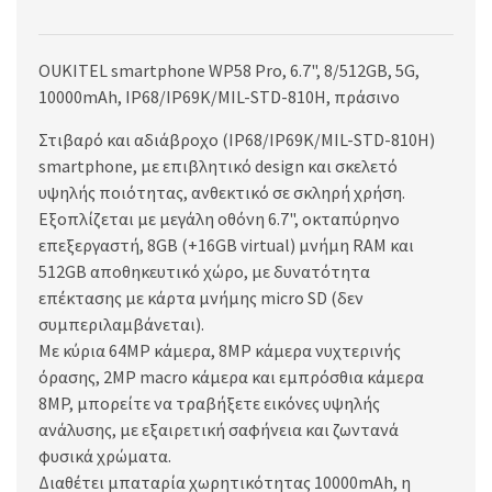
OUKITEL smartphone WP58 Pro, 6.7", 8/512GB, 5G,
10000mAh, IP68/IP69K/MIL-STD-810H, πράσινο
Στιβαρό και αδιάβροχο (IP68/IP69K/MIL-STD-810H)
smartphone, με επιβλητικό design και σκελετό
υψηλής ποιότητας, ανθεκτικό σε σκληρή χρήση.
Εξοπλίζεται με μεγάλη οθόνη 6.7", οκταπύρηνο
επεξεργαστή, 8GB (+16GB virtual) μνήμη RAM και
512GB αποθηκευτικό χώρο, με δυνατότητα
επέκτασης με κάρτα μνήμης micro SD (δεν
συμπεριλαμβάνεται).
Με κύρια 64MP κάμερα, 8MP κάμερα νυχτερινής
όρασης, 2MP macro κάμερα και εμπρόσθια κάμερα
8MP, μπορείτε να τραβήξετε εικόνες υψηλής
ανάλυσης, με εξαιρετική σαφήνεια και ζωντανά
φυσικά χρώματα.
Διαθέτει μπαταρία χωρητικότητας 10000mAh, η