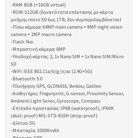
-RAM: 8GB (+16GB virtual)
-ROM: 512GB (δυνατότητα επέκτασης με κάρτα
μνήμης micro SD έως 1TB, δεν συμπεριλαμβάνεται)
-Πίσω κάμερα: 64MP main camera + 8MP night vision
camera + 2MP macro camera
-Flash: Ναι
-Μπροστινή κάμερα: 8MP
-Υποδοχή κάρτας: 2, 1x Nano SIM + 1x Nano SIM/Micro
SD
-WiFi: IEEE 802.11a/b/g/n/ac (2.4G+5G)
-Bluetooth: 5.0
-Πλοήγηση: GPS, GLONASS, Beidou, Galileo
-Αισθητήρες: Fingerprint, G-sensor, Proximity Sensor,
Ambient Light Senor, Gyroscope, Compass
-Επίπεδο προστασίας: IP68 (waterproof), IP69K
(dust-proof) MIL-STD-810H (drop-proof)
-Δίκτυο: 5G
-Μπαταρία: 10000mAh
-Φόρτιση: 33W