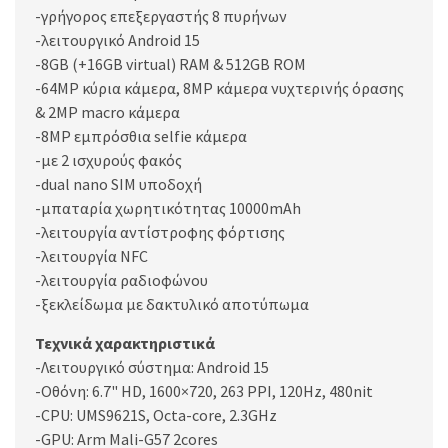
-γρήγορος επεξεργαστής 8 πυρήνων
-λειτουργικό Android 15
-8GB (+16GB virtual) RAM & 512GB ROM
-64MP κύρια κάμερα, 8MP κάμερα νυχτερινής όρασης
& 2MP macro κάμερα
-8MP εμπρόσθια selfie κάμερα
-με 2 ισχυρούς φακός
-dual nano SIM υποδοχή
-μπαταρία χωρητικότητας 10000mAh
-λειτουργία αντίστροφης φόρτισης
-λειτουργία NFC
-λειτουργία ραδιοφώνου
-ξεκλείδωμα με δακτυλικό αποτύπωμα
Τεχνικά χαρακτηριστικά
-Λειτουργικό σύστημα: Android 15
-Οθόνη: 6.7" HD, 1600×720, 263 PPI, 120Hz, 480nit
-CPU: UMS9621S, Octa-core, 2.3GHz
-GPU: Arm Mali-G57 2cores