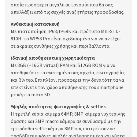
οποία προσφέρει μεγάλη αυτονομία που θα σας
απαλλάξει από τις συχνές αναζητήσεις τροφοδοσίας.
Ανθεκτική κατασκευή
Με πιστοποίηση IP68/IP69K και πρότυπο MIL-STD-
810H, το WP58 Pro είναι σχεδιασμένο για να αντέχει
σε ακραίες συνθήκες χρήσης και περιβάλλοντα.
Ιδανική αποθηκευτική χωρητικότητα
Με 8GB (+16GB virtual) RAM και 512GB ROM για να
αποθηκεύετε τα αγαπημένα σας αρχεία, φωτογραφίες
και βίντεο. Επιπλέον, προσφέρει την δυνατότητα να
επεκτείνετε τον χώρο αποθήκευσης του smartphone
με κάρτα micro SD.
Υψηλής ποιότητας φωτογραφίες & selfies
Η τριπλή κύρια κάμερα 64MP, 8MP κάμερα νυχτερινής
όρασης και 2MP macro κάμερα σε συνδυασμό με την
εμπρόσθια selfie κάμερα 8MP σας επιτρέπουν να
τραβήξετε εικόνες υψηλής ανάλυσης ημέρα και νύχτα.