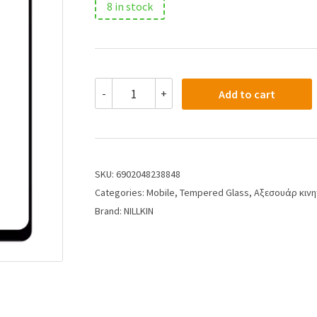
8 in stock
-
+
Add to cart
SKU:
6902048238848
Categories:
Mobile
,
Tempered Glass
,
Αξεσουάρ κιν
Brand:
NILLKIN