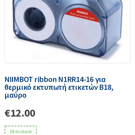
NIIMBOT ribbon N1RR14-16 για
θερμικό εκτυπωτή ετικετών B18,
μαύρο
€
12.00
18 in stock