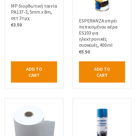
MP διορθωτική ταινία
PA137-3, 5mm x 8m,
σετ 3τμχ
ESPERANZA σπρέι
€
3.50
πεπιεσμένου αέρα
ES103 για
ηλεκτρονικές
συσκευές, 400ml
€
5.50
ADD TO
ADD TO
CART
CART