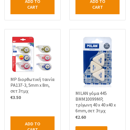
ADD TO
ADD TO
CART
CART
MP διορθωτική ταινία
PA137-3, 5mm x 8m,
σετ 3τμχ
MILAN γόμα 445
€
3.50
BMM10099MP,
τρίγωνη 40 x 40 x40 x
6mm, σετ 3τμχ
€
2.60
ADD TO
CART