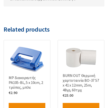
Related products
BURN OUT Θερμική
MP διακορευτής
χαρτοταινία BO-37 57
PA105-BL, 5 x 10cm, 2
x 41 x 12mm, 25m,
τρύπες, μπλε
48γρ, 60τμχ
€
2.90
€
25.00