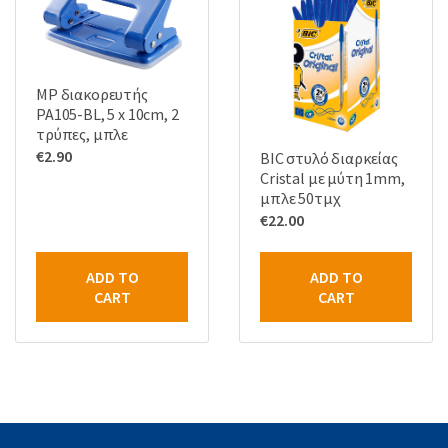
MP διακορευτής
PA105-BL, 5 x 10cm, 2
τρύπες, μπλε
€
2.90
BIC στυλό διαρκείας
Cristal με μύτη 1mm,
μπλε 50τμχ
€
22.00
ADD TO
ADD TO
CART
CART