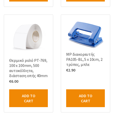
MP διακορευτής
PA105-BL, 5 x 10cm, 2
Θερμικό ρολό PT-769,
τρύπες, μπλε
100 x 100mm, 500
€
2.90
αυτοκόλλητα,
διάσταση οπής 40mm
€
6.00
ADD TO
ADD TO
CART
CART