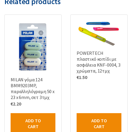
Related products
POWERTECH
πλαστικό κοπίδι με
ασφάλεια KNF-0004, 3
χρώματα, 12τμχ
€
1.50
MILAN γόμα 124
BMM9203MP,
παραλληλόγραμη 50 x
23 x 6mm, σετ 3τμχ
€
2.20
ADD TO
ADD TO
CART
CART