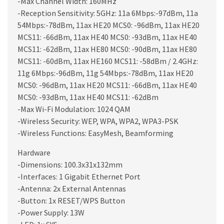
-Max Channel Width: 160MHz
-Reception Sensitivity: 5GHz: 11a 6Mbps:-97dBm, 11a
54Mbps:-78dBm, 11ax HE20 MCS0: -96dBm, 11ax HE20
MCS11: -66dBm, 11ax HE40 MCS0: -93dBm, 11ax HE40
MCS11: -62dBm, 11ax HE80 MCS0: -90dBm, 11ax HE80
MCS11: -60dBm, 11ax HE160 MCS11: -58dBm / 2.4GHz:
11g 6Mbps:-96dBm, 11g 54Mbps:-78dBm, 11ax HE20
MCS0: -96dBm, 11ax HE20 MCS11: -66dBm, 11ax HE40
MCS0: -93dBm, 11ax HE40 MCS11: -62dBm
-Max Wi-Fi Modulation: 1024 QAM
-Wireless Security: WEP, WPA, WPA2, WPA3-PSK
-Wireless Functions: EasyMesh, Beamforming
Hardware
-Dimensions: 100.3x31x132mm
-Interfaces: 1 Gigabit Ethernet Port
-Antenna: 2x External Antennas
-Button: 1x RESET/WPS Button
-Power Supply: 13W