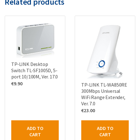
Related products
TP-LINK Desktop
Switch TL-SF1005D, 5-
port 10/100M, Ver. 17.0
€
9.90
TP-LINK TL-WA850RE
300Mbps Universal
WiFi Range Extender,
Ver. 7.0
€
23.00
ADD TO
ADD TO
CART
CART