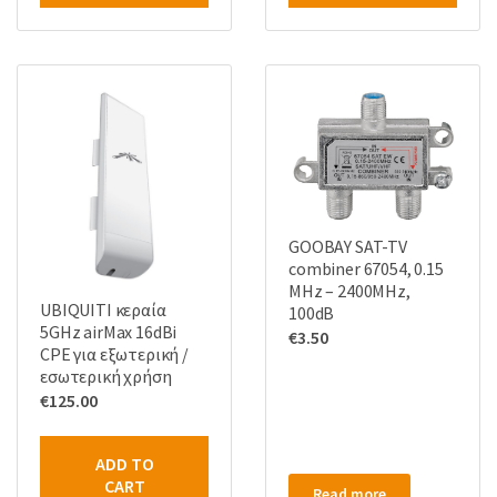
GOOBAY SAT-TV
combiner 67054, 0.15
MHz – 2400MHz,
UBIQUITI κεραία
100dB
5GHz airMax 16dBi
€
3.50
CPE για εξωτερική /
εσωτερική χρήση
€
125.00
ADD TO
CART
Read more