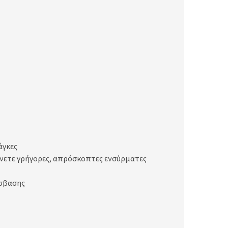
άγκες
βάνετε γρήγορες, απρόσκοπτες ενσύρματες
όσβασης