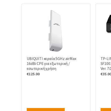
UBIQUITI κεραία 5GHz airMax
TP-LI
16dBi CPE για εξωτερική /
SF100
εσωτερική χρήση
Ver. 7.
€
125.00
€
35.0