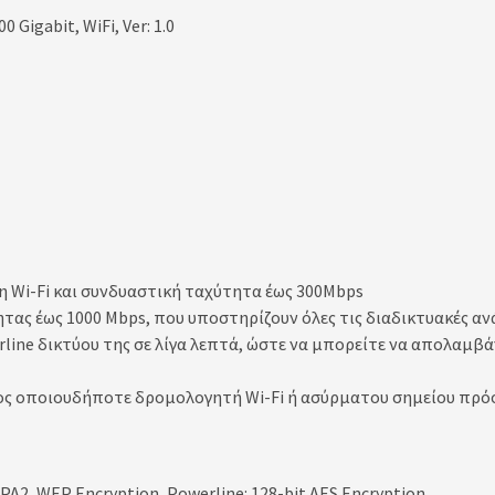
Gigabit, WiFi, Ver: 1.0
ση Wi-Fi και συνδυαστική ταχύτητα έως 300Mbps
ας έως 1000 Mbps, που υποστηρίζουν όλες τις διαδικτυακές αν
erline δικτύου της σε λίγα λεπτά, ώστε να μπορείτε να απολαμ
ος οποιουδήποτε δρομολογητή Wi-Fi ή ασύρματου σημείου πρ
A2, WEP Encryption, Powerline: 128-bit AES Encryption