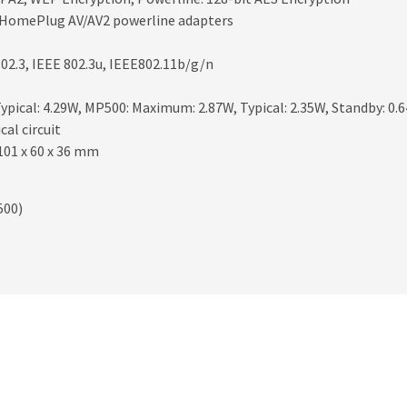
d HomePlug AV/AV2 powerline adapters
02.3, IEEE 802.3u, IEEE802.11b/g/n
ical: 4.29W, MP500: Maximum: 2.87W, Typical: 2.35W, Standby: 0.
cal circuit
101 x 60 x 36 mm
500)