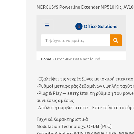
MERCUSYS Powerline Extender MP510 Kit, AV1000 
-Εξαλείφει τις νεκρές ζώνες με ισχυρή επέκτα
-Ρυθμοί μεταφοράς δεδομένων υψηλής ταχύτητ
-Plug & Play — επιτρέπει τη ρύθμιση του pow
συνδέσεις αμέσως
-Απόλυτη συμβατότητα – Επεκτείνετε το εύρ
Τεχνικά Χαρακτηριστικά
Modulation Technology: OFDM (PLC)
Security: Wireless: WPA-PSK/WPA2-PSK, WPA/WP