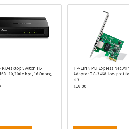
NK Desktop Switch TL-
TP-LINK PCI Express Netwo
16D, 10/100Mbps, 16 Θύρες,
Adapter TG-3468, low profile,
0
4.0
0
€
18.00