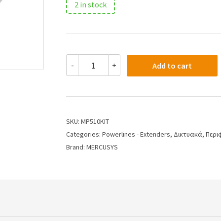
2 in stock
-
+
Add to cart
SKU:
MP510KIT
Categories:
Powerlines - Extenders
,
Δικτυακά
,
Περι
Brand:
MERCUSYS