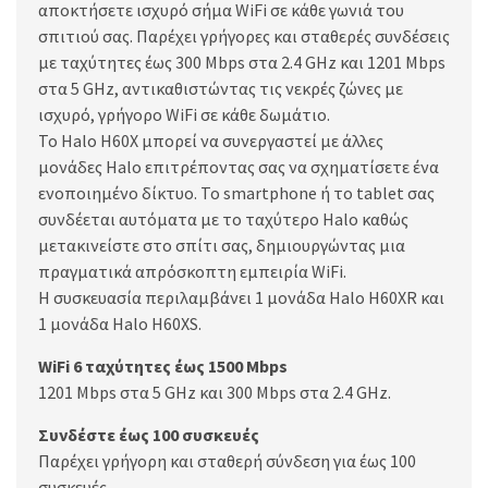
αποκτήσετε ισχυρό σήμα WiFi σε κάθε γωνιά του
σπιτιού σας. Παρέχει γρήγορες και σταθερές συνδέσεις
με ταχύτητες έως 300 Mbps στα 2.4 GHz και 1201 Mbps
στα 5 GHz, αντικαθιστώντας τις νεκρές ζώνες με
ισχυρό, γρήγορο WiFi σε κάθε δωμάτιο.
Το Halo H60X μπορεί να συνεργαστεί με άλλες
μονάδες Halo επιτρέποντας σας να σχηματίσετε ένα
ενοποιημένο δίκτυο. Το smartphone ή το tablet σας
συνδέεται αυτόματα με το ταχύτερο Halo καθώς
μετακινείστε στο σπίτι σας, δημιουργώντας μια
πραγματικά απρόσκοπτη εμπειρία WiFi.
Η συσκευασία περιλαμβάνει 1 μονάδα Halo H60XR και
1 μονάδα Halo H60XS.
WiFi 6 ταχύτητες έως 1500 Mbps
1201 Mbps στα 5 GHz και 300 Mbps στα 2.4 GHz.
Συνδέστε έως 100 συσκευές
Παρέχει γρήγορη και σταθερή σύνδεση για έως 100
συσκευές.