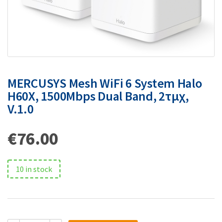
MERCUSYS Mesh WiFi 6 System Halo
H60X, 1500Mbps Dual Band, 2τμχ,
V.1.0
€
76.00
10 in stock