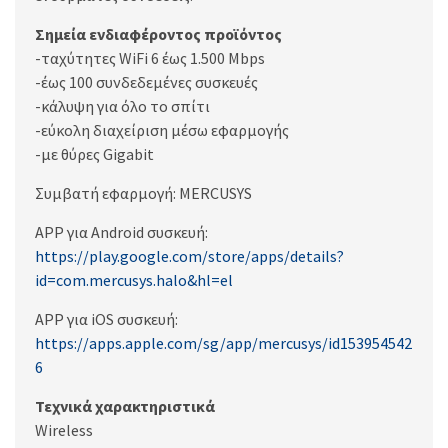
Σημεία ενδιαφέροντος προϊόντος
-ταχύτητες WiFi 6 έως 1.500 Mbps
-έως 100 συνδεδεμένες συσκευές
-κάλυψη για όλο το σπίτι
-εύκολη διαχείριση μέσω εφαρμογής
-με θύρες Gigabit
Συμβατή εφαρμογή: MERCUSYS
APP για Android συσκευή:
https://play.google.com/store/apps/details?
id=com.mercusys.halo&hl=el
APP για iOS συσκευή:
https://apps.apple.com/sg/app/mercusys/id153954542
6
Τεχνικά χαρακτηριστικά
Wireless