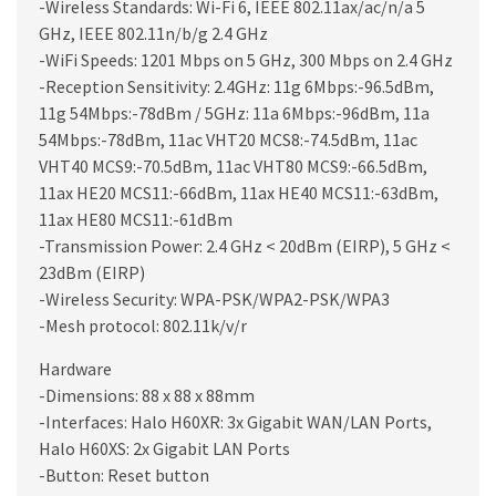
-Wireless Standards: Wi-Fi 6, IEEE 802.11ax/ac/n/a 5
GHz, IEEE 802.11n/b/g 2.4 GHz
-WiFi Speeds: 1201 Mbps on 5 GHz, 300 Mbps on 2.4 GHz
-Reception Sensitivity: 2.4GHz: 11g 6Mbps:-96.5dBm,
11g 54Mbps:-78dBm / 5GHz: 11a 6Mbps:-96dBm, 11a
54Mbps:-78dBm, 11ac VHT20 MCS8:-74.5dBm, 11ac
VHT40 MCS9:-70.5dBm, 11ac VHT80 MCS9:-66.5dBm,
11ax HE20 MCS11:-66dBm, 11ax HE40 MCS11:-63dBm,
11ax HE80 MCS11:-61dBm
-Transmission Power: 2.4 GHz < 20dBm (EIRP), 5 GHz <
23dBm (EIRP)
-Wireless Security: WPA-PSK/WPA2-PSK/WPA3
-Mesh protocol: 802.11k/v/r
Hardware
-Dimensions: 88 x 88 x 88mm
-Interfaces: Halo H60XR: 3x Gigabit WAN/LAN Ports,
Halo H60XS: 2x Gigabit LAN Ports
-Button: Reset button