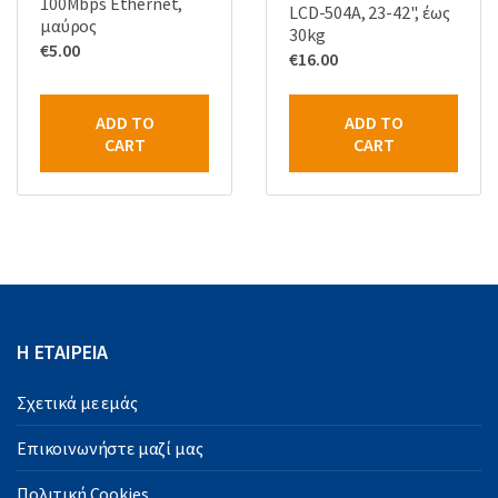
100Mbps Ethernet,
LCD-504A, 23-42", έως
μαύρος
30kg
€
5.00
€
16.00
ADD TO
ADD TO
CART
CART
Η ΕΤΑΙΡΕΙΑ
Σχετικά με εμάς
Επικοινωνήστε μαζί μας
Πολιτική Cookies