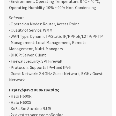
-Environment: Operating Temperature: 0 °C ~ 40 °C,
Operating Humidity: 10% ~ 90% Non-Condensing
Software
-Operation Modes: Router, Access Point
-Quality of Service: WMM
-WAN Type: Dynamic IP/Static IP/PPPoE/L2TP/PPTP
-Management: Local Management, Remote
Management, Multi-Managers
-DHCP: Server, Client
-Firewall Security: SPI Firewall
-Protocols: Supports IPv4 and IPv6
-Guest Network: 2.4 GHz Guest Network, 5 GHz Guest
Network
Περιεχόμενα συσκευασίας
-Halo H60XR
-Halo H60XS
-Καλώδιο δικτύου RJ45
-2x αντάπτορες τροφοδοσίας