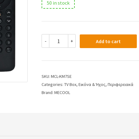
50 in stock
-
+
Add to cart
SKU:
MCL-KM7SE
Categories:
TV Box
,
Εικόνα & Ήχος
,
Περιφερειακά
Brand:
MECOOL