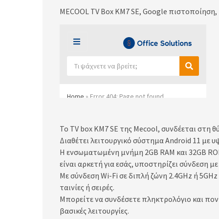
MECOOL TV Box KM7 SE, Google πιστοποίηση, 4K
Το TV box KM7 SE της Mecool, συνδέεται στη θ
Διαθέτει λειτουργικό σύστημα Android 11 με 
Η ενσωματωμένη μνήμη 2GB RAM και 32GB ROM 
είναι αρκετή για εσάς, υποστηρίζει σύνδεση μ
Με σύνδεση Wi-Fi σε διπλή ζώνη 2.4GHz ή 5GHz
ταινίες ή σειρές.
Μπορείτε να συνδέσετε πληκτρολόγιο και ποντί
βασικές λειτουργίες.