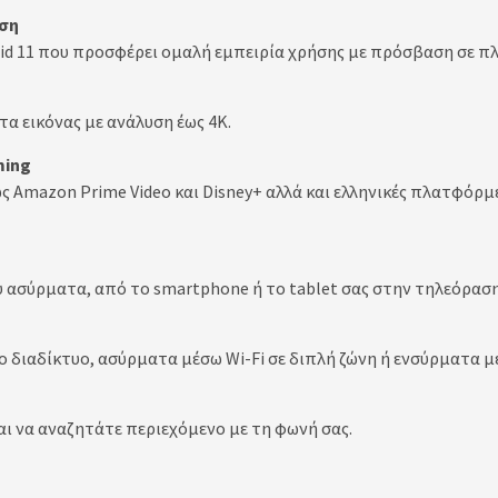
ηση
oid 11 που προσφέρει ομαλή εμπειρία χρήσης με πρόσβαση σε 
α εικόνας με ανάλυση έως 4K.
ming
 Amazon Prime Video και Disney+ αλλά και ελληνικές πλατφόρμε
 ασύρματα, από το smartphone ή το tablet σας στην τηλεόραση
 διαδίκτυο, ασύρματα μέσω Wi-Fi σε διπλή ζώνη ή ενσύρματα μ
αι να αναζητάτε περιεχόμενο με τη φωνή σας.