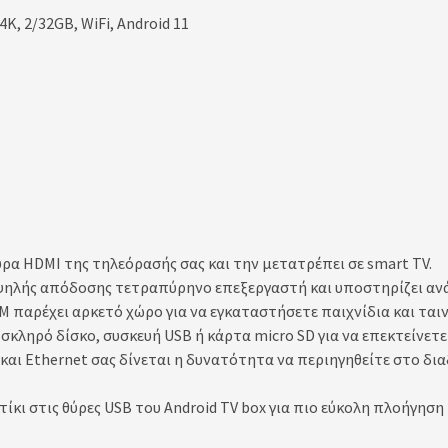
, 2/32GB, WiFi, Android 11
ύρα HDMI της τηλεόρασής σας και την μετατρέπει σε smart TV.
υψηλής απόδοσης τετραπύρηνο επεξεργαστή και υποστηρίζει ανά
παρέχει αρκετό χώρο για να εγκαταστήσετε παιχνίδια και ταιν
ε σκληρό δίσκο, συσκευή USB ή κάρτα micro SD για να επεκτείνετ
 και Ethernet σας δίνεται η δυνατότητα να περιηγηθείτε στο δι
κι στις θύρες USB του Android TV box για πιο εύκολη πλοήγηση 