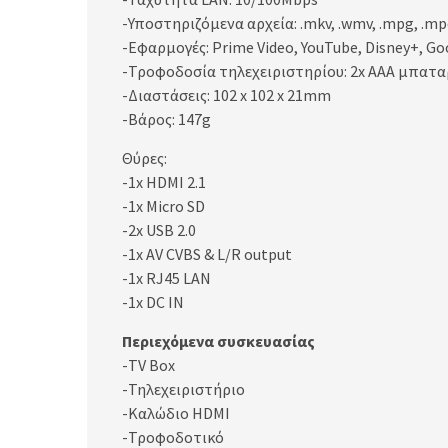
-Υποστηριζόμενα αρχεία: .mkv, .wmv, .mpg, .mpeg, 
-Εφαρμογές: Prime Video, YouTube, Disney+, Go
-Τροφοδοσία τηλεχειριστηρίου: 2x AAA μπατα
-Διαστάσεις: 102 x 102 x 21mm
-Βάρος: 147g
Θύρες:
-1x HDMI 2.1
-1x Micro SD
-2x USB 2.0
-1x AV CVBS & L/R output
-1x RJ45 LAN
-1x DC IN
Περιεχόμενα συσκευασίας
-TV Box
-Τηλεχειριστήριο
-Καλώδιο HDMI
-Τροφοδοτικό