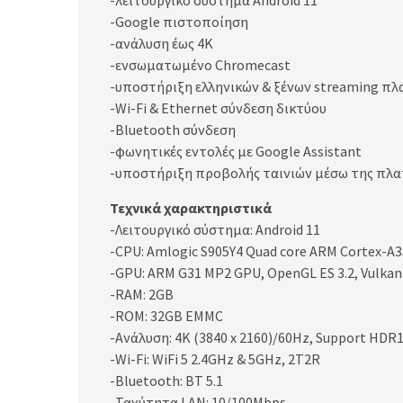
-λειτουργικό σύστημα Android 11
-Google πιστοποίηση
-ανάλυση έως 4K
-ενσωματωμένο Chromecast
-υποστήριξη ελληνικών & ξένων streaming π
-Wi-Fi & Ethernet σύνδεση δικτύου
-Bluetooth σύνδεση
-φωνητικές εντολές με Google Assistant
-υποστήριξη προβολής ταινιών μέσω της πλα
Τεχνικά χαρακτηριστικά
-Λειτουργικό σύστημα: Android 11
-CPU: Amlogic S905Y4 Quad core ARM Cortex-A3
-GPU: ARM G31 MP2 GPU, OpenGL ES 3.2, Vulkan 
-RAM: 2GB
-ROM: 32GB EMMC
-Ανάλυση: 4K (3840 x 2160)/60Hz, Support HD
-Wi-Fi: WiFi 5 2.4GHz & 5GHz, 2T2R
-Bluetooth: BT 5.1
-Ταχύτητα LAN: 10/100Mbps