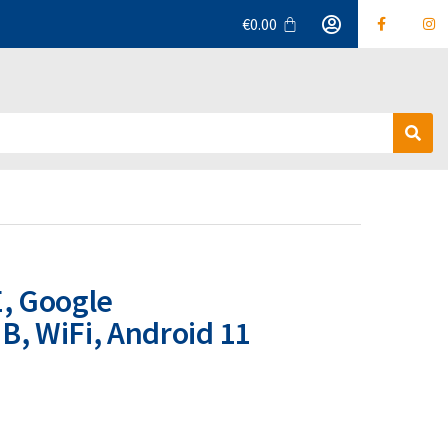
€
0.00
Α
ν
α
ζ
ή
τ
η
σ
, Google
η
B, WiFi, Android 11