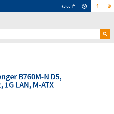
€
0.00
Α
ν
α
ζ
ή
τ
η
σ
enger B760M-N D5,
η
2, 1G LAN, M-ATX