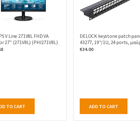
PS V Line 271V8L FHD VA
DELOCK keystone patch pan
or 27″ (271V8L) (PHI271V8L)
43277, 19"/1U, 24 ports, μαύ
68
€
34.00
DD TO CART
ADD TO CART