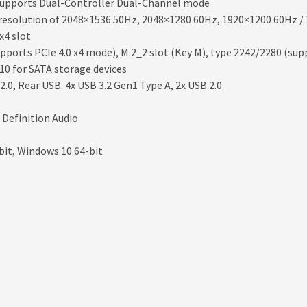
 Supports Dual-Controller Dual-Channel mode
esolution of 2048×1536 50Hz, 2048×1280 60Hz, 1920×1200 60Hz / 
 x4 slot
upports PCIe 4.0 x4 mode), M.2_2 slot (Key M), type 2242/2280 (sup
 10 for SATA storage devices
2.0, Rear USB: 4x USB 3.2 Gen1 Type A, 2x USB 2.0
 Definition Audio
bit, Windows 10 64-bit