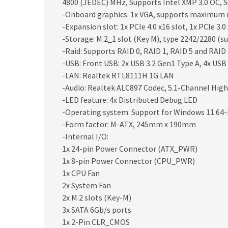
4800 (JEDEC) MHz, Supports Intel XMP 3.0 OC,
-Onboard graphics: 1x VGA, supports maximum r
-Expansion slot: 1x PCIe 4.0 x16 slot, 1x PCIe 3.0
-Storage: M.2_1 slot (Key M), type 2242/2280 (s
-Raid: Supports RAID 0, RAID 1, RAID 5 and RAID
-USB: Front USB: 2x USB 3.2 Gen1 Type A, 4x USB 
-LAN: Realtek RTL8111H 1G LAN
-Audio: Realtek ALC897 Codec, 5.1-Channel High
-LED feature: 4x Distributed Debug LED
-Operating system: Support for Windows 11 64-
-Form factor: M-ATX, 245mm x 190mm
-Internal I/O:
1x 24-pin Power Connector (ATX_PWR)
1x 8-pin Power Connector (CPU_PWR)
1x CPU Fan
2x System Fan
2x M.2 slots (Key-M)
3x SATA 6Gb/s ports
1x 2-Pin CLR_CMOS