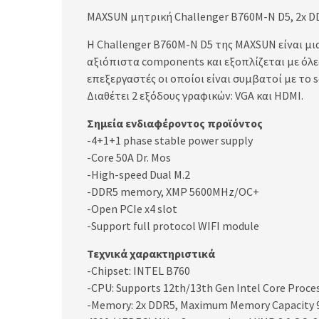
MAXSUN μητρική Challenger B760M-N D5, 2x DDR
Η Challenger B760M-N D5 της MAXSUN είναι μια
αξιόπιστα components και εξοπλίζεται με όλε
επεξεργαστές οι οποίοι είναι συμβατοί με το s
Διαθέτει 2 εξόδους γραφικών: VGA και HDMI.
Σημεία ενδιαφέροντος προϊόντος
-4+1+1 phase stable power supply
-Core 50A Dr. Mos
-High-speed Dual M.2
-DDR5 memory, XMP 5600MHz/OC+
-Open PCIe x4 slot
-Support full protocol WIFI module
Τεχνικά χαρακτηριστικά
-Chipset: INTEL B760
-CPU: Supports 12th/13th Gen Intel Core Proce
-Memory: 2x DDR5, Maximum Memory Capacity 96