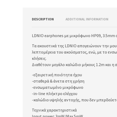
DESCRIPTION
ADDITIONAL INFORMATION
LDNIO earphones με μικρόφωνο HP09, 3.5mm 
Τα ακουστικά της LDNIO απογειώνουν την μουσ
λεπτομέρεια του ακούσματος, ενώ, με το εν
κλήσεις.
Διαθέτουν μεγάλο καλώδιο μήκους 1.2m και η
-εξαιρετική ποιότητα ήχου
-σταθερά & άνετα στη χρήση
-ενσωματωμένο μικρόφωνο
-in-line πλήκτρο ελέγχου
-καλώδιο υψηλής αντοχής, που δεν μπερδεύετ
Τεχνικά χαρακτηριστικά
Input power: 3mW/Max 5mW