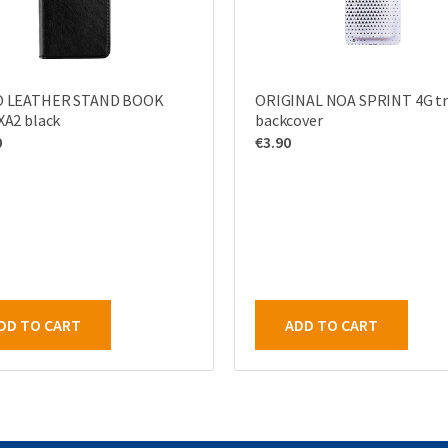
O LEATHER STAND BOOK
ORIGINAL NOA SPRINT 4G t
XA2 black
backcover
0
€
3.90
DD TO CART
ADD TO CART