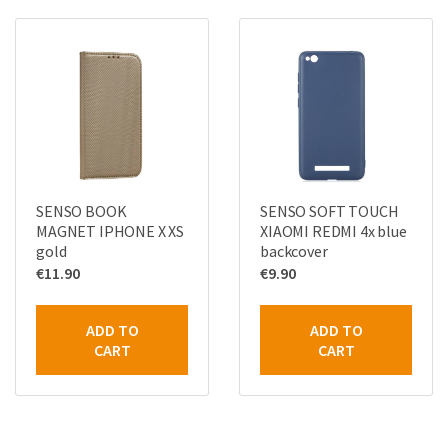
SENSO BOOK
SENSO SOFT TOUCH
MAGNET IPHONE X XS
XIAOMI REDMI 4x blue
gold
backcover
€
11.90
€
9.90
ADD TO
ADD TO
CART
CART