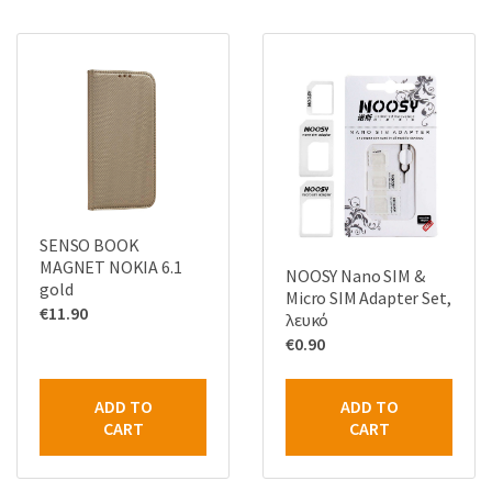
SENSO BOOK
MAGNET NOKIA 6.1
NOOSY Nano SIM &
gold
Micro SIM Adapter Set,
€
11.90
λευκό
€
0.90
ADD TO
ADD TO
CART
CART