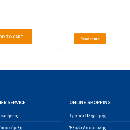
DD TO CART
Read more
ER SERVICE
ONLINE SHOPPING
Ερωτήσεις
Τρόποι Πληρωμής
 Υποστήριξη
Έξοδα Αποστολής