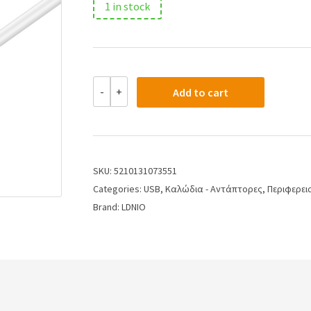
1 in stock
-
+
Add to cart
SKU:
5210131073551
Categories:
USB
,
Καλώδια - Αντάπτορες
,
Περιφερει
Brand:
LDNIO