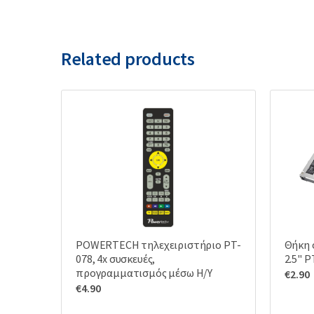
Related products
POWERTECH τηλεχειριστήριο PT-
Θήκη 
078, 4x συσκευές,
2.5" P
προγραμματισμός μέσω Η/Υ
€
2.90
€
4.90