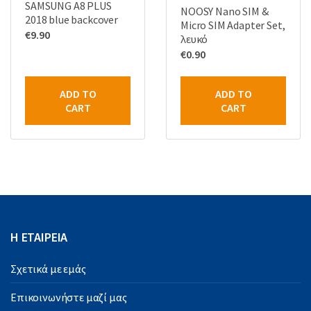
SAMSUNG A8 PLUS
NOOSY Nano SIM &
2018 blue backcover
Micro SIM Adapter Set,
€
9.90
λευκό
€
0.90
ADD TO
ADD TO
CART
CART
Η ΕΤΑΙΡΕΙΑ
Σχετικά με εμάς
Επικοινωνήστε μαζί μας