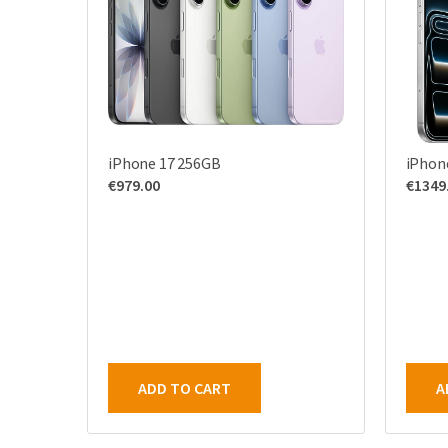
iPhone 17 256GB
iPhon
€
979.00
€
1349
ADD TO CART
A