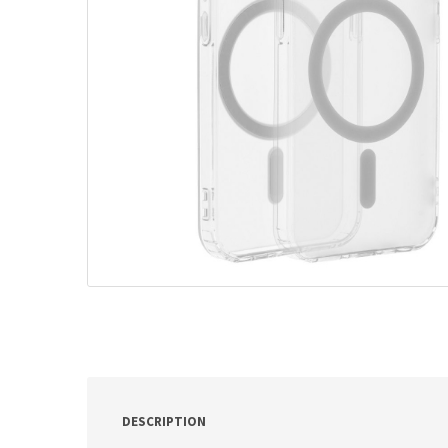
ν
:
DESCRIPTION