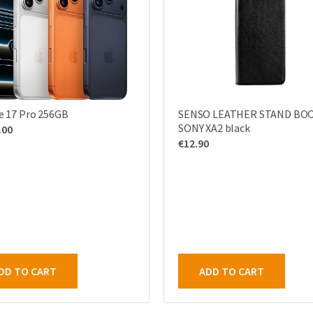
e 17 Pro 256GB
SENSO LEATHER STAND BO
SONY XA2 black
.00
€
12.90
DD TO CART
ADD TO CART