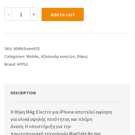
-
+
Add to cart
SKU:
6049cbaee825
Categories:
Mobile
,
Αξεσουάρ κινητών
,
Θήκες
Brand:
APPLE
DESCRIPTION
Η θήκη MAg Electro για iPhone αποτελεί εγγύηση
για υλικά υψηλής ποιότητας και πλήρη
άνεση. Η υποστήριξη για την
πρωτοποριακή τεχνολογία MagSafe θα σας