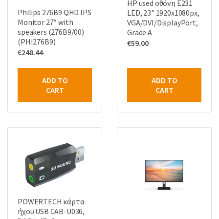
HP used οθόνη E231
Philips 276B9 QHD IPS
LED, 23" 1920x1080px,
Monitor 27″ with
VGA/DVI/DisplayPort,
speakers (276B9/00)
Grade A
(PHI276B9)
€
59.00
€
248.44
ADD TO
ADD TO
CART
CART
POWERTECH κάρτα
ήχου USB CAB-U036,