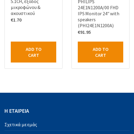
5.1CH, έξοδος
PHILIPS
μικροφώνου &
24E1N1200A/00 FHD
ακουστικού
IPS Monitor 24″ with
speakers
€
1.70
(PHI24E1N1200A)
€
91.95
ADD TO
ADD TO
CART
CART
Η ΕΤΑΙΡΕΙΑ
Σχετικά με εμάς