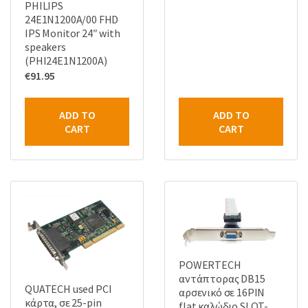
PHILIPS
24E1N1200A/00 FHD
IPS Monitor 24″ with
speakers
(PHI24E1N1200A)
€
91.95
ADD TO
ADD TO
CART
CART
POWERTECH
αντάπτορας DB15
QUATECH used PCI
αρσενικό σε 16PIN
κάρτα, σε 25-pin
flat καλώδιο SLOT-