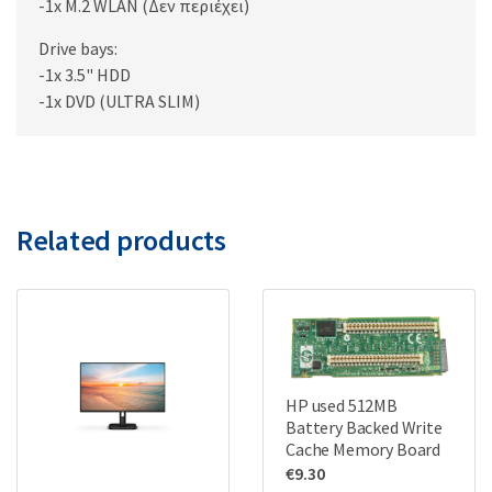
-1x M.2 WLAN (Δεν περιέχει)
Drive bays:
-1x 3.5" HDD
-1x DVD (ULTRA SLIM)
Related products
HP used 512MB
Battery Backed Write
Cache Memory Board
€
9.30