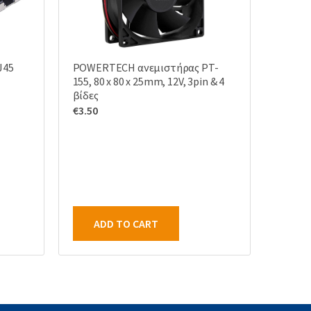
J45
POWERTECH ανεμιστήρας PT-
155, 80 x 80 x 25mm, 12V, 3pin & 4
βίδες
€
3.50
ADD TO CART