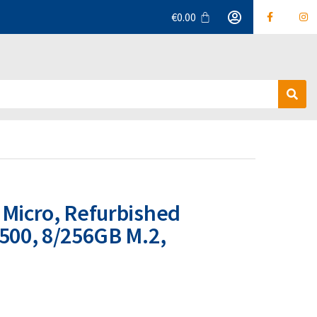
€
0.00
Α
ν
α
ζ
ή
τ
η
σ
 Micro, Refurbished
η
8500, 8/256GB M.2,