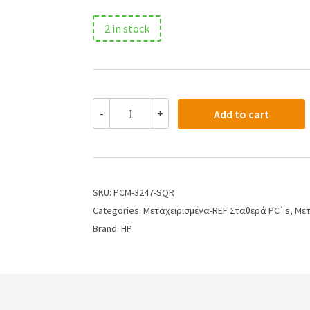
2 in stock
-
+
Add to cart
SKU:
PCM-3247-SQR
Categories:
Μεταχειρισμένα-REF Σταθερά PC`s
,
Μετ
Brand:
HP