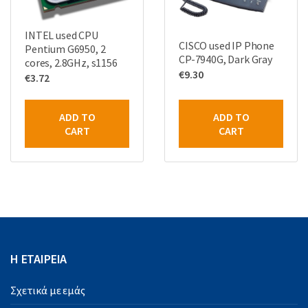
INTEL used CPU
CISCO used IP Phone
Pentium G6950, 2
CP-7940G, Dark Gray
cores, 2.8GHz, s1156
€
9.30
€
3.72
ADD TO
ADD TO
CART
CART
Η ΕΤΑΙΡΕΙΑ
Σχετικά με εμάς