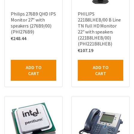
Philips 276B9 QHD IPS
PHILIPS
Monitor 27″ with
221B8LHEB/00 B Line
speakers (276B9/00)
TN Full HD Monitor
(PHI276B9)
22″ with speakers
(221B8LHEB/00)
€
248.44
(PHI221B8LHEB)
€
107.19
ADD TO
ADD TO
CART
CART