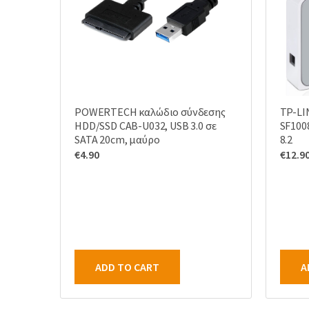
POWERTECH καλώδιο σύνδεσης
TP-LI
HDD/SSD CAB-U032, USB 3.0 σε
SF1008
SATA 20cm, μαύρο
8.2
€
4.90
€
12.9
ADD TO CART
A