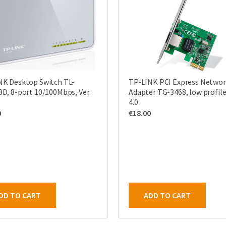
NK Desktop Switch TL-
TP-LINK PCI Express Netwo
D, 8-port 10/100Mbps, Ver.
Adapter TG-3468, low profile,
4.0
0
€
18.00
DD TO CART
ADD TO CART