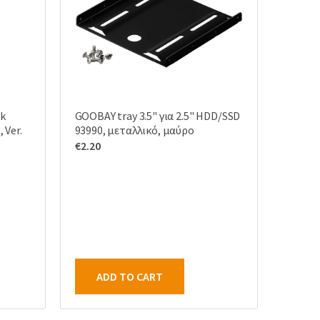
rk
GOOBAY tray 3.5" για 2.5" HDD/SSD
 Ver.
93990, μεταλλικό, μαύρο
€
2.20
ADD TO CART