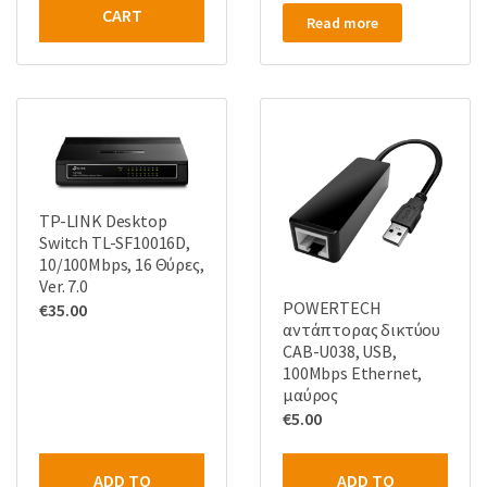
CART
Read more
TP-LINK Desktop
Switch TL-SF10016D,
10/100Mbps, 16 Θύρες,
Ver. 7.0
POWERTECH
€
35.00
αντάπτορας δικτύου
CAB-U038, USB,
100Mbps Ethernet,
μαύρος
€
5.00
ADD TO
ADD TO