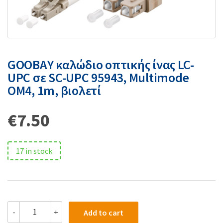
GOOBAY καλώδιο οπτικής ίνας LC-
UPC σε SC-UPC 95943, Multimode
OM4, 1m, βιολετί
€
7.50
17 in stock
-
+
Add to cart