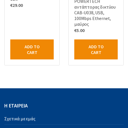
POWERTECH
€
29.00
αντάπτορας δικτύου
CAB-U038, USB,
100Mbps Ethernet,
μαύρος
€
5.00
ADD TO
ADD TO
CART
CART
Η ΕΤΑΙΡΕΙΑ
Σχετικά με εμάς