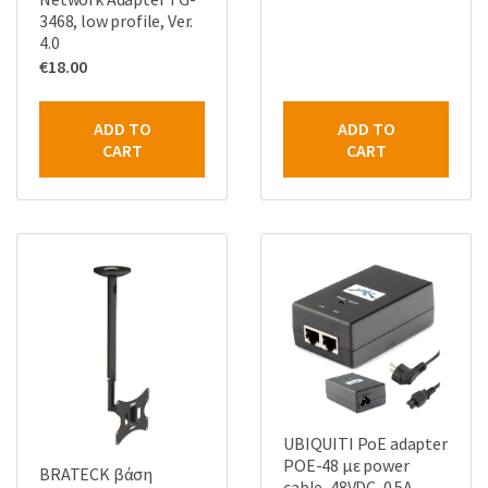
3468, low profile, Ver.
4.0
€
18.00
ADD TO
ADD TO
CART
CART
UBIQUITI PoE adapter
POE-48 με power
BRATECK βάση
cable, 48VDC, 0.5A,