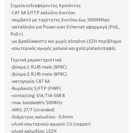
Σημεία ενδιαφέροντος προϊόντος
-CAT 6A S/FTP καλώδιο δικτύου
-συμβατό με ταχύτητες δικτύου έως 10000Mbps
-κατάλληλο για Power over Ethernet εφαρμογή (PoE,
PoE+)
-με βραδύκαυστο και χωρίς αλογόνο LSZH περίβλημα
-εσωτερικός αγωγός χαλκού και gold plated επαφές
Τεχνικά χαρακτηριστικά
-βύσμα 1: RJ45 male (8P8C)
-βύσμα 2: RJ45 male (8P8C)
-κατηγορία: CAT 6A
-θωράκιση: S/FTP (PiMF)
-contacting: EIA/TIA-568 B
-max. bandwidth: 500MHz
-AWG: 27/7 (stranded)
-διάμετρος καλωδίου: ~5.9mm
-υλικό εσωτερικού αγωγού: CU (copper)
-υλικό καλωδίου: LSZH