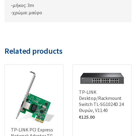
-μήκος: 3m
-χρώμα: μαύρο
Related products
TP-LINK
Desktop/Rackmount
Switch TL-SG1024D 24
Θυρών, V11.40
€
125.00
TP-LINK PCI Express
Network Adapter TG-