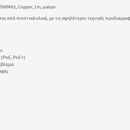
 500MHz, Copper, 1m, μαύρο
αι από ποιοτικά υλικά, με τις υψηλότερες τεχνικές προδιαγρα
ps
 (PoE, PoE+)
ρίβλημα
αφές