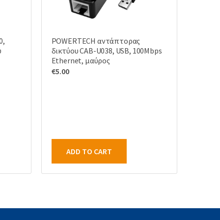
0,
POWERTECH αντάπτορας
ύ
δικτύου CAB-U038, USB, 100Mbps
Ethernet, μαύρος
€
5.00
ADD TO CART