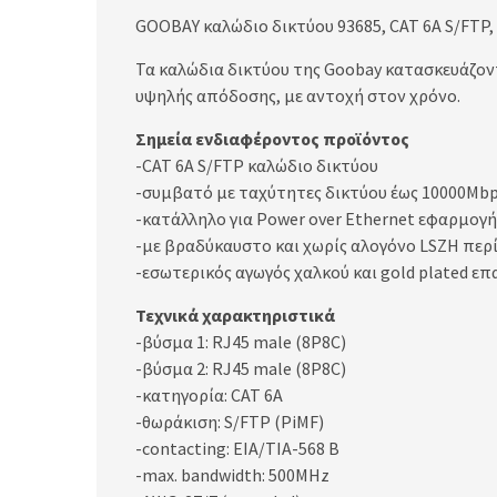
GOOBAY καλώδιο δικτύου 93685, CAT 6A S/FTP,
Τα καλώδια δικτύου της Goobay κατασκευάζοντ
υψηλής απόδοσης, με αντοχή στον χρόνο.
Σημεία ενδιαφέροντος προϊόντος
-CAT 6A S/FTP καλώδιο δικτύου
-συμβατό με ταχύτητες δικτύου έως 10000Mb
-κατάλληλο για Power over Ethernet εφαρμογή
-με βραδύκαυστο και χωρίς αλογόνο LSZH πε
-εσωτερικός αγωγός χαλκού και gold plated επ
Τεχνικά χαρακτηριστικά
-βύσμα 1: RJ45 male (8P8C)
-βύσμα 2: RJ45 male (8P8C)
-κατηγορία: CAT 6A
-θωράκιση: S/FTP (PiMF)
-contacting: EIA/TIA-568 B
-max. bandwidth: 500MHz