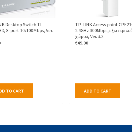
NK Desktop Switch TL-
TP-LINK Access point CPE21
D, 8-port 10/100Mbps, Ver.
2.4GHz 300Mbps, εξωτερικο
χώρου, Ver. 3.2
0
€
49.00
DD TO CART
ADD TO CART