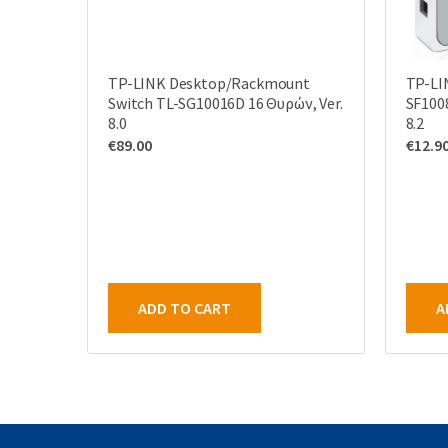
TP-LINK Desktop/Rackmount
TP-LI
Switch TL-SG10016D 16 Θυρών, Ver.
SF1008
8.0
8.2
€
89.00
€
12.9
ADD TO CART
A