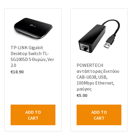
TP-LINK Gigabit
Desktop Switch TL-
SG1005D 5 Θυρών, Ver.
POWERTECH
2.0
αντάπτορας δικτύου
€
18.90
CAB-U038, USB,
100Mbps Ethernet,
μαύρος
€
5.00
ADD TO
ADD TO
CART
CART