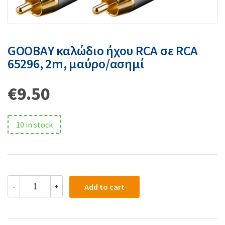
GOOBAY καλώδιο ήχου RCA σε RCA
65296, 2m, μαύρο/ασημί
€
9.50
10 in stock
-
+
Add to cart