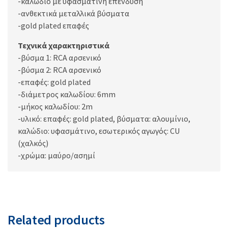
-καλώδιο με υφασμάτινη επένδυση
-ανθεκτικά μεταλλικά βύσματα
-gold plated επαφές
Τεχνικά χαρακτηριστικά
-βύσμα 1: RCA αρσενικό
-βύσμα 2: RCA αρσενικό
-επαφές: gold plated
-διάμετρος καλωδίου: 6mm
-μήκος καλωδίου: 2m
-υλικό: επαφές: gold plated, βύσματα: αλουμίνιο,
καλώδιο: υφασμάτινο, εσωτερικός αγωγός: CU
(χαλκός)
-χρώμα: μαύρο/ασημί
Related products