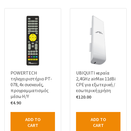
POWERTECH
UBIQUITI κεραία
τηλεχειριστήριο PT-
2,4GHz airMax 11dBi
078, 4x συσκευές,
CPE για εξωτερική /
προγραμματισμός
εσωτερική χρήση
μέσω Η/Υ
€
120.00
€
4.90
ADD TO
ADD TO
CART
CART