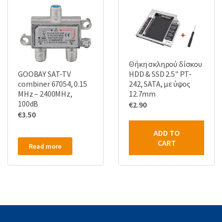
Θήκη σκληρού δίσκου
GOOBAY SAT-TV
HDD & SSD 2.5" PT-
combiner 67054, 0.15
242, SATA, με ύψος
MHz – 2400MHz,
12.7mm
100dB
€
2.90
€
3.50
ADD TO
CART
Read more