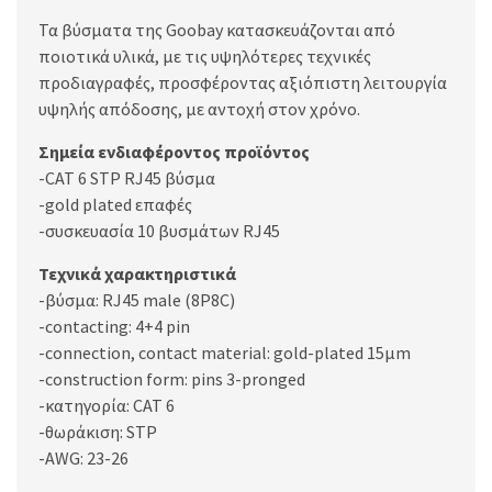
Τα βύσματα της Goobay κατασκευάζονται από
ποιοτικά υλικά, με τις υψηλότερες τεχνικές
προδιαγραφές, προσφέροντας αξιόπιστη λειτουργία
υψηλής απόδοσης, με αντοχή στον χρόνο.
Σημεία ενδιαφέροντος προϊόντος
-CAT 6 STP RJ45 βύσμα
-gold plated επαφές
-συσκευασία 10 βυσμάτων RJ45
Τεχνικά χαρακτηριστικά
-βύσμα: RJ45 male (8P8C)
-contacting: 4+4 pin
-connection, contact material: gold-plated 15µm
-construction form: pins 3-pronged
-κατηγορία: CAT 6
-θωράκιση: STP
-AWG: 23-26