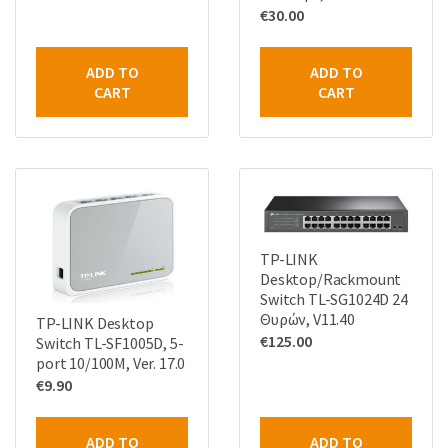
€
30.00
ADD TO
ADD TO
CART
CART
TP-LINK
Desktop/Rackmount
Switch TL-SG1024D 24
Θυρών, V11.40
TP-LINK Desktop
€
125.00
Switch TL-SF1005D, 5-
port 10/100M, Ver. 17.0
€
9.90
ADD TO
ADD TO