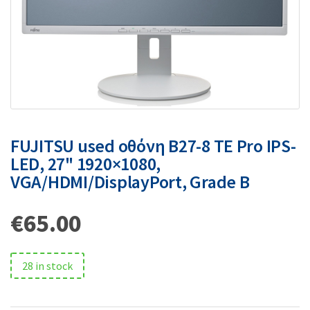
FUJITSU used οθόνη B27-8 TE Pro IPS-
LED, 27" 1920×1080,
VGA/HDMI/DisplayPort, Grade B
€
65.00
28 in stock