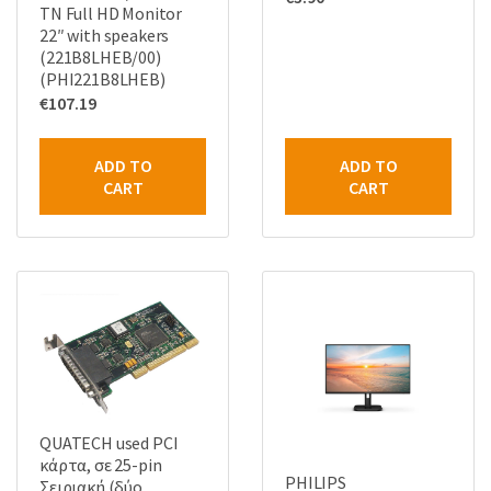
TN Full HD Monitor
22″ with speakers
(221B8LHEB/00)
(PHI221B8LHEB)
€
107.19
ADD TO
ADD TO
CART
CART
QUATECH used PCI
κάρτα, σε 25-pin
PHILIPS
Σειριακή (δύο