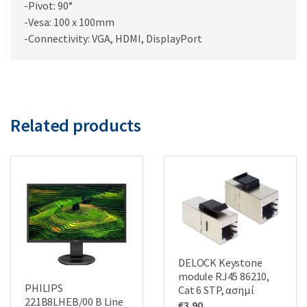
-Pivot: 90°
-Vesa: 100 x 100mm
-Connectivity: VGA, HDMI, DisplayPort
Related products
DELOCK Keystone
module RJ45 86210,
PHILIPS
Cat 6 STP, ασημί
221B8LHEB/00 B Line
€
3.90