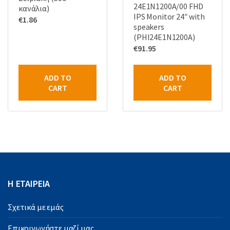
24E1N1200A/00 FHD
κανάλια)
IPS Monitor 24″ with
€
1.86
speakers
(PHI24E1N1200A)
€
91.95
ADD TO
ADD TO
CART
CART
Η ΕΤΑΙΡΕΙΑ
Σχετικά με εμάς
Επικοινωνήστε μαζί μας