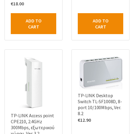
€
18.00
ADD TO
ADD TO
CART
CART
TP-LINK Desktop
Switch TL-SF1008D, 8-
port 10/100Mbps, Ver.
8.2
TP-LINK Access point
€
12.90
CPE210, 2.4GHz
300Mbps, εξωτερικού
χώρου, Ver. 3.2