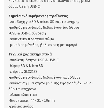
Συνδέεται απευθείας στον υπολογιστή σας μέσω
θύρας USB ή USB-C.
Σημεία ενδιαφέροντος προϊόντος
-υποδοχή για SD & micro SD κάρτα μνήμης
-ρυθμός μεταφοράς δεδομένων έως 5Gbps
-USB & USB-C σύνδεση
-ανθεκτικό πλαστικό σώμα
-μικρό σε μέγεθος, βολικό στη μεταφορά
Τεχνικά χαρακτηριστικά
-συνδεσιμότητα: USB & USB-C
-θύρες: SD & Micro SD
-chipset: GL3213S
-ρυθμός μεταφοράς δεδομένων: έως 5Gbps
-ανάγνωση: μια κάρτα μνήμης την φορά, όχι και οι
δύο ταυτόχρονα
-υλικό: πλαστικό
-διαστάσεις: 77 x 21 x 10mm
-χρώμα: μαύρο