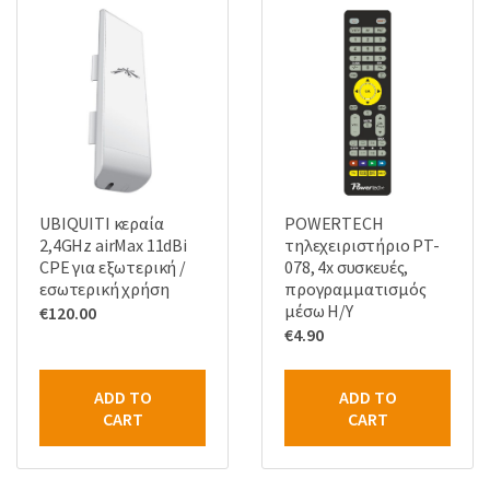
UBIQUITI κεραία
POWERTECH
2,4GHz airMax 11dBi
τηλεχειριστήριο PT-
CPE για εξωτερική /
078, 4x συσκευές,
εσωτερική χρήση
προγραμματισμός
μέσω Η/Υ
€
120.00
€
4.90
ADD TO
ADD TO
CART
CART