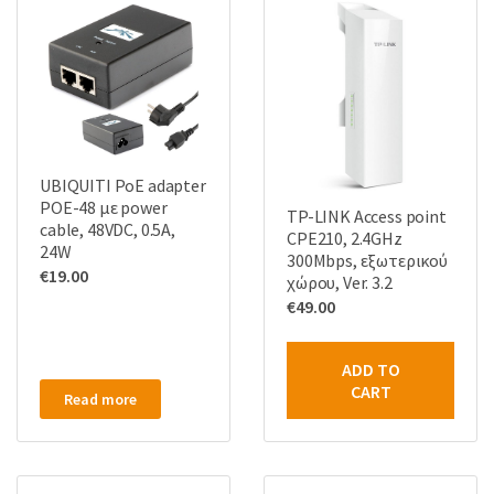
UBIQUITI PoE adapter
POE-48 με power
TP-LINK Access point
cable, 48VDC, 0.5A,
CPE210, 2.4GHz
24W
300Mbps, εξωτερικού
€
19.00
χώρου, Ver. 3.2
€
49.00
ADD TO
CART
Read more