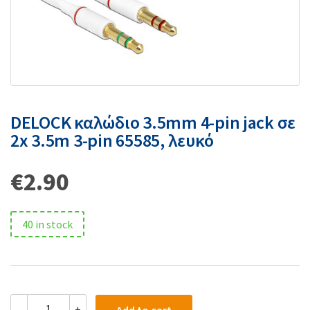
DELOCK καλώδιο 3.5mm 4-pin jack σε
2x 3.5m 3-pin 65585, λευκό
€
2.90
40 in stock
-
+