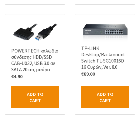
TP-LINK
POWERTECH καλώδιο
Desktop/Rackmount
σύνδεσης HDD/SSD
Switch TL-SG10016D
CAB-U032, USB 3.0 σε
16 Θυρών, Ver. 8.0
SATA 20cm, μαύρο
€
89.00
€
4.90
ADD TO
ADD TO
CART
CART