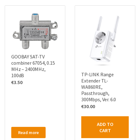
GOOBAY SAT-TV
combiner 67054, 0.15
MHz – 2400MHz,
TP-LINK Range
100dB
Extender TL-
€
3.50
WA860RE,
Passthrough,
300Mbps, Ver. 6.0
€
30.00
ADD TO
CART
Read more