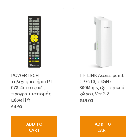
POWERTECH
TP-LINK Access point
τηλεχειριστήριο PT-
CPE210, 2.4GHz
078, 4x συσκευές,
300Mbps, εξωτερικού
προγραμματισμός
χώρου, Ver. 3.2
μέσω Η/Υ
€
49.00
€
4.90
ADD TO
ADD TO
CART
CART