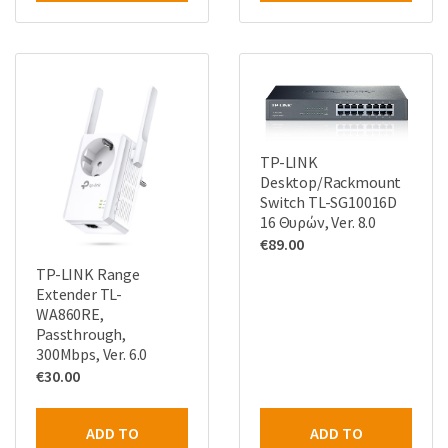
TP-LINK
Desktop/Rackmount
Switch TL-SG10016D
16 Θυρών, Ver. 8.0
€
89.00
TP-LINK Range
Extender TL-
WA860RE,
Passthrough,
300Mbps, Ver. 6.0
€
30.00
ADD TO
ADD TO