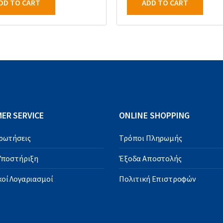
DD TO CART
ADD TO CART
ER SERVICE
ONLINE SHOPPING
Ερωτήσεις
Τρόποι Πληρωμής
 Υποστήριξη
Έξοδα Αποστολής
οί Λογαριασμοί
Πολιτική Επιστροφών