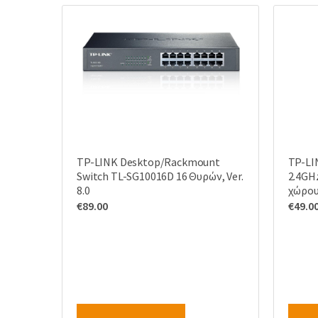
TP-LINK Desktop/Rackmount
TP-LI
Switch TL-SG10016D 16 Θυρών, Ver.
2.4GH
8.0
χώρου,
€
89.00
€
49.0