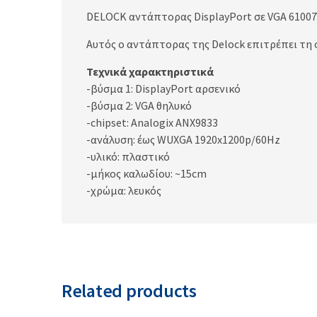
DELOCK αντάπτορας DisplayPort σε VGA 61007, 
Αυτός ο αντάπτορας της Delock επιτρέπει τη σ
Τεχνικά χαρακτηριστικά
-βύσμα 1: DisplayPort αρσενικό
-βύσμα 2: VGA θηλυκό
-chipset: Analogix ANX9833
-ανάλυση: έως WUXGA 1920x1200p/60Hz
-υλικό: πλαστικό
-μήκος καλωδίου: ~15cm
-χρώμα: λευκός
Related products