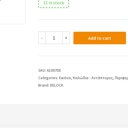
11 in stock
-
+
Add to cart
SKU:
61007DE
Categories:
Εικόνα
,
Καλώδια - Αντάπτορες
,
Περιφε
Brand:
DELOCK