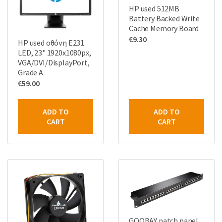
HP used 512MB
Battery Backed Write
Cache Memory Board
€
9.30
HP used οθόνη E231
LED, 23" 1920x1080px,
VGA/DVI/DisplayPort,
Grade A
€
59.00
ADD TO
ADD TO
CART
CART
GOOBAY patch panel