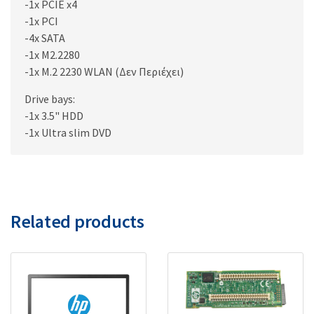
-1x PCIE x4
-1x PCI
-4x SATA
-1x M2.2280
-1x M.2 2230 WLAN (Δεν Περιέχει)
Drive bays:
-1x 3.5" HDD
-1x Ultra slim DVD
Related products