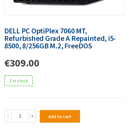
DELL PC OptiPlex 7060 MT,
Refurbished Grade A Repainted, i5-
8500, 8/256GB M.2, FreeDOS
€
309.00
3 in stock
-
+
Add to cart