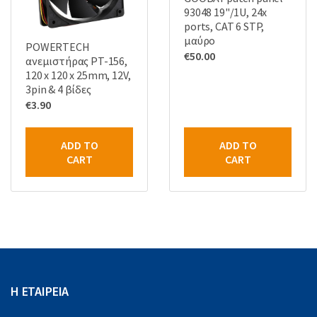
93048 19"/1U, 24x
ports, CAT 6 STP,
μαύρo
POWERTECH
€
50.00
ανεμιστήρας PT-156,
120 x 120 x 25mm, 12V,
3pin & 4 βίδες
€
3.90
ADD TO
ADD TO
CART
CART
Η ΕΤΑΙΡΕΙΑ