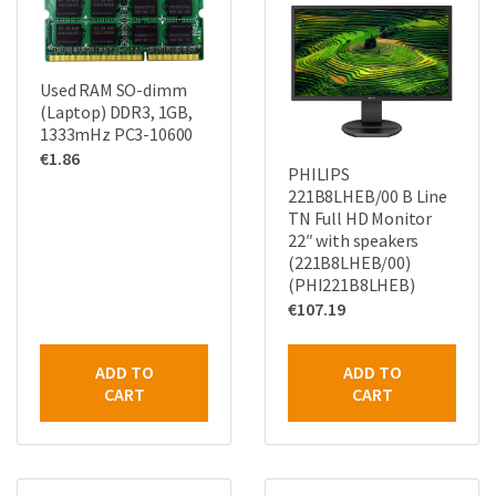
Used RAM SO-dimm
(Laptop) DDR3, 1GB,
1333mHz PC3-10600
€
1.86
PHILIPS
221B8LHEB/00 B Line
TN Full HD Monitor
22″ with speakers
(221B8LHEB/00)
(PHI221B8LHEB)
€
107.19
ADD TO
ADD TO
CART
CART