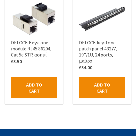
DELOCK Keystone
DELOCK keystone
module RJ45 86204,
patch panel 43277,
Cat 5e STP, ασημί
19"/1U, 24 ports,
μαύρο
€
3.50
€
34.00
ADD TO
ADD TO
CART
CART