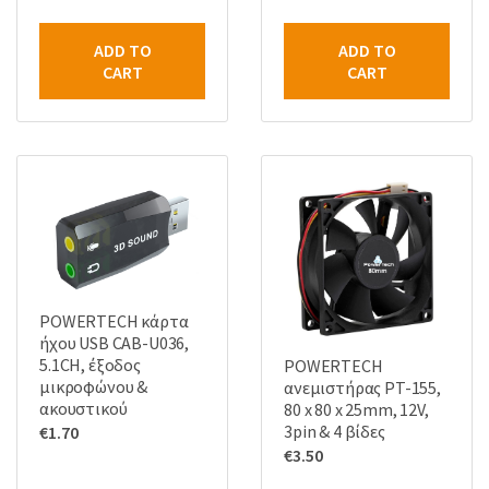
ADD TO
ADD TO
CART
CART
POWERTECH κάρτα
ήχου USB CAB-U036,
5.1CH, έξοδος
POWERTECH
μικροφώνου &
ανεμιστήρας PT-155,
ακουστικού
80 x 80 x 25mm, 12V,
3pin & 4 βίδες
€
1.70
€
3.50