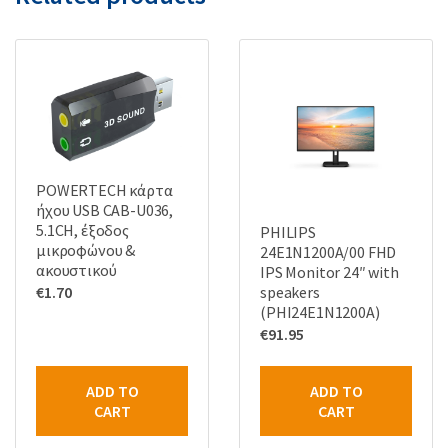
POWERTECH κάρτα
ήχου USB CAB-U036,
5.1CH, έξοδος
PHILIPS
μικροφώνου &
24E1N1200A/00 FHD
ακουστικού
IPS Monitor 24″ with
speakers
€
1.70
(PHI24E1N1200A)
€
91.95
ADD TO
ADD TO
CART
CART