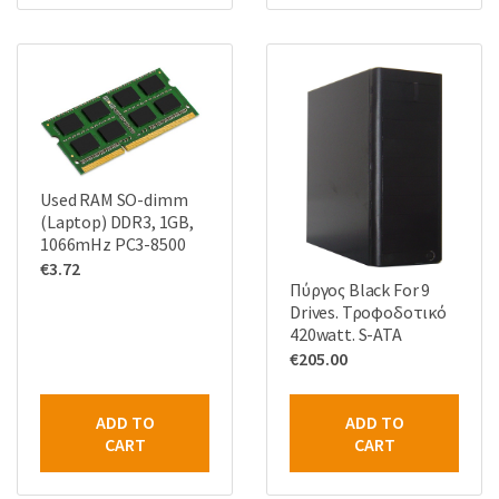
Used RAM SO-dimm
(Laptop) DDR3, 1GB,
1066mHz PC3-8500
€
3.72
Πύργος Black For 9
Drives. Τροφοδοτικό
420watt. S-ATA
€
205.00
ADD TO
ADD TO
CART
CART