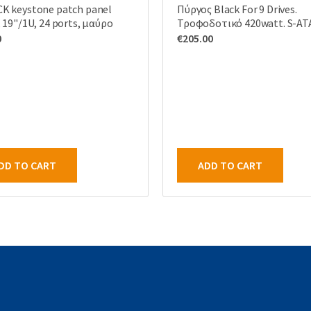
K keystone patch panel
Πύργος Black For 9 Drives.
 19"/1U, 24 ports, μαύρο
Τροφοδοτικό 420watt. S-AT
0
€
205.00
DD TO CART
ADD TO CART