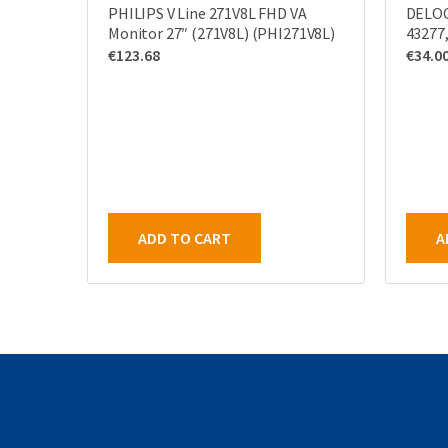
PHILIPS V Line 271V8L FHD VA
DELOC
Monitor 27″ (271V8L) (PHI271V8L)
43277,
€
123.68
€
34.0
ADD TO CART
A