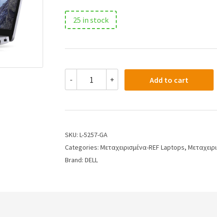
25 in stock
-
+
Add to cart
SKU:
L-5257-GA
Categories:
Μεταχειρισμένα-REF Laptops
,
Μεταχειρι
Brand:
DELL