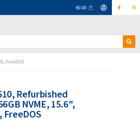
€
0.00
Α
ν
α
20, FreeDOS
ζ
ή
τ
η
σ
510, Refurbished
η
256GB NVME, 15.6",
, FreeDOS