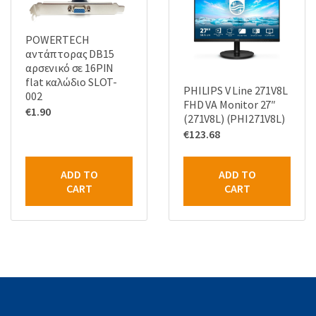
POWERTECH
αντάπτορας DB15
αρσενικό σε 16PIN
flat καλώδιο SLOT-
PHILIPS V Line 271V8L
002
FHD VA Monitor 27″
€
1.90
(271V8L) (PHI271V8L)
€
123.68
ADD TO
ADD TO
CART
CART