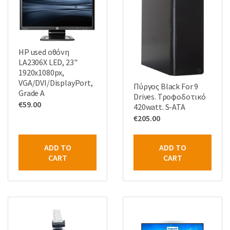
HP used οθόνη
LA2306X LED, 23"
1920x1080px,
VGA/DVI/DisplayPort,
Πύργος Black For 9
Grade A
Drives. Τροφοδοτικό
€
59.00
420watt. S-ATA
€
205.00
ADD TO
ADD TO
CART
CART