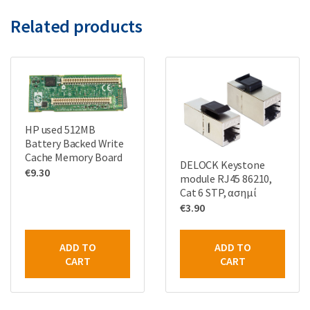
Related products
HP used 512MB
Battery Backed Write
Cache Memory Board
DELOCK Keystone
€
9.30
module RJ45 86210,
Cat 6 STP, ασημί
€
3.90
ADD TO
ADD TO
CART
CART