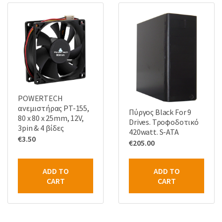
POWERTECH
ανεμιστήρας PT-155,
Πύργος Black For 9
80 x 80 x 25mm, 12V,
Drives. Τροφοδοτικό
3pin & 4 βίδες
420watt. S-ATA
€
3.50
€
205.00
ADD TO
ADD TO
CART
CART