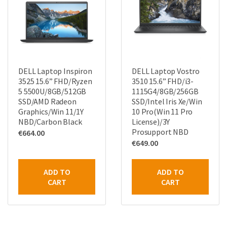
DELL Laptop Inspiron
DELL Laptop Vostro
3525 15.6” FHD/Ryzen
3510 15.6” FHD/i3-
5 5500U/8GB/512GB
1115G4/8GB/256GB
SSD/AMD Radeon
SSD/Intel Iris Xe/Win
Graphics/Win 11/1Y
10 Pro(Win 11 Pro
NBD/Carbon Black
License)/3Y
Prosupport NBD
€
664.00
€
649.00
ADD TO
ADD TO
CART
CART