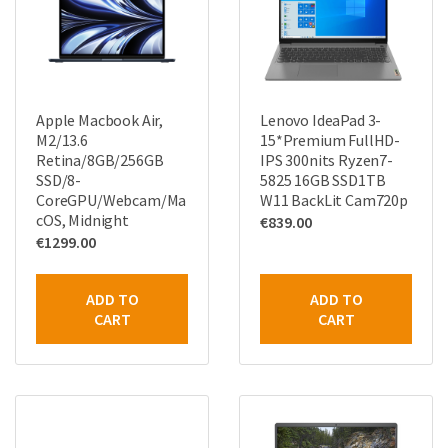
Apple Macbook Air,
Lenovo IdeaPad 3-
M2/13.6
15*Premium FullHD-
Retina/8GB/256GB
IPS 300nits Ryzen7-
SSD/8-
5825 16GB SSD1TB
CoreGPU/Webcam/Ma
W11 BackLit Cam720p
cOS, Midnight
€
839.00
€
1299.00
ADD TO
ADD TO
CART
CART