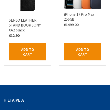
iPhone 17 Pro Max
256GB
SENSO LEATHER
€
1499.00
STAND BOOK SONY
XA2 black
€
12.90
ADD TO
ADD TO
CART
CART
Η ΕΤΑΙΡΕΙΑ