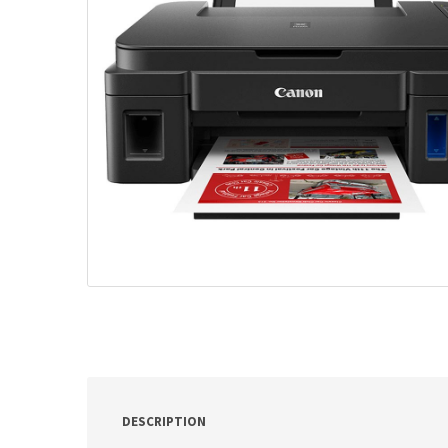
ν
:
DESCRIPTION