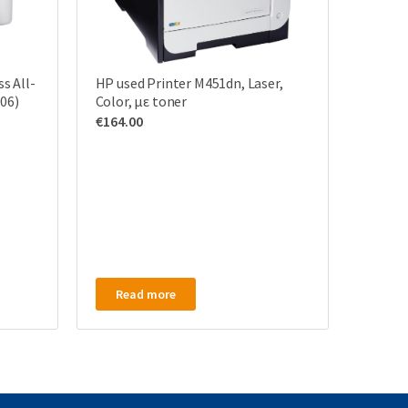
s All-
HP used Printer M451dn, Laser,
006)
Color, με toner
€
164.00
Read more