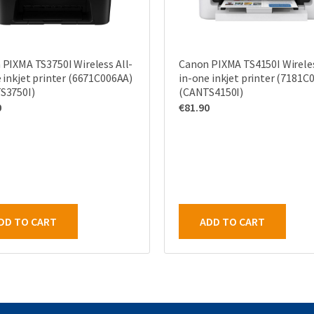
PIXMA TS3750I Wireless All-
Canon PIXMA TS4150I Wireles
 inkjet printer (6671C006AA)
in-one inkjet printer (7181C
S3750I)
(CANTS4150I)
0
€
81.90
DD TO CART
ADD TO CART