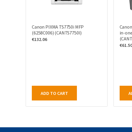
Canon PIXMA TS7750i MFP
Canon 
(6258C006) (CANTS7750I)
in-one
(CANT
€
132.06
€
61.5
ADD TO CART
A