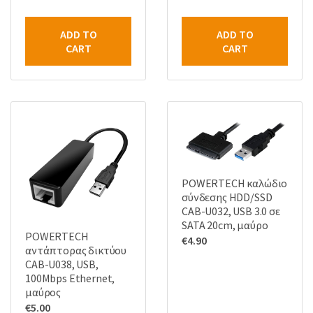
ADD TO
ADD TO
CART
CART
POWERTECH καλώδιο
σύνδεσης HDD/SSD
CAB-U032, USB 3.0 σε
SATA 20cm, μαύρο
POWERTECH
€
4.90
αντάπτορας δικτύου
CAB-U038, USB,
100Mbps Ethernet,
μαύρος
€
5.00