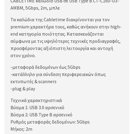
CABLETIME καλώδιο USB σε USB Type B CT-C160-U3-
AMBM, 5Gbps, 2m, μπλε
Τα καλώδια της Cabletime διακρίνονται για τον
premium χαρακτήρα τους, καθώς ανήκουν στην high-
end κατηγορία ποιότητας. Κατασκευάζονται
σύμφωνα με τις υψηλότερες τεχνικές προδιαγραφές,
προσφέροντας αξιόπιστη λειτουργία και αντοχή
στον χρόνο.
-μεταφορά δεδομένων έως 5Gbps
-κατάλληλο για σύνδεση περιφερειακών όπως
εκτυπωτές & scanners
-plug & play
Τεχνικά χαρακτηριστικά
Βύσμα 1: USB 3.0 αρσενικό
Βύσμα 2: USB Type B αρσενικό
Ρυθμός μεταφοράς δεδομένων: 5Gbps
Μήκος: 2m